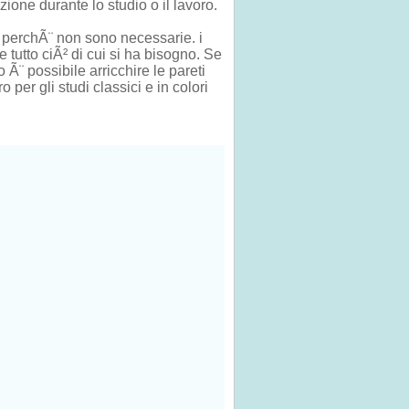
ione durante lo studio o il lavoro.
o perchÃ¨ non sono necessarie. i
re tutto ciÃ² di cui si ha bisogno. Se
 Ã¨ possibile arricchire le pareti
per gli studi classici e in colori