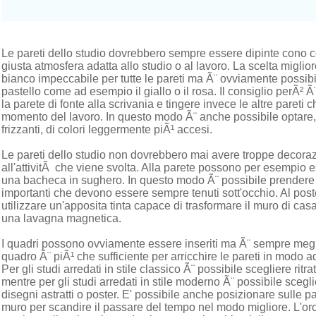
Le pareti dello studio dovrebbero sempre essere dipinte cono colo
giusta atmosfera adatta allo studio o al lavoro. La scelta migli
bianco impeccabile per tutte le pareti ma Ã¨ ovviamente possibil
pastello come ad esempio il giallo o il rosa. Il consiglio perÃ² 
la parete di fonte alla scrivania e tingere invece le altre pareti 
momento del lavoro. In questo modo Ã¨ anche possibile optare, 
frizzanti, di colori leggermente piÃ¹ accesi.
Le pareti dello studio non dovrebbero mai avere troppe decoraz
all'attivitÃ che viene svolta. Alla parete possono per esempio 
una bacheca in sughero. In questo modo Ã¨ possibile prendere 
importanti che devono essere sempre tenuti sott'occhio. Al post
utilizzare un'apposita tinta capace di trasformare il muro di ca
una lavagna magnetica.
I quadri possono ovviamente essere inseriti ma Ã¨ sempre meg
quadro Ã¨ piÃ¹ che sufficiente per arricchire le pareti in modo
Per gli studi arredati in stile classico Ã¨ possibile scegliere rit
mentre per gli studi arredati in stile moderno Ã¨ possibile scegli
disegni astratti o poster. E' possibile anche posizionare sulle p
muro per scandire il passare del tempo nel modo migliore. L'oro