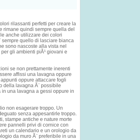
ri rilassanti perfetti per creare la
ore rimane quindi sempre quella del
e anche utilizzare dei colori
Ã¨ sempre quello di lasciare bianca
che sono nascoste alla vista nel
per gli ambienti piÃ¹ giovani e
ioni se non prettamente inerenti
essere affissi una lavagna oppure
appunti oppure attaccare fogli
o della lavagna Ã¨ possibile
sa in una lavagna a gessi oppure in
lio non esagerare troppo. Un
 adeguato senza appesantirle troppo.
ratti, stampe antiche e nature morte
ere pannelli privi di cornice con
areti un calendario e un orologio da
logio da muro Ã¨ preferibile in una